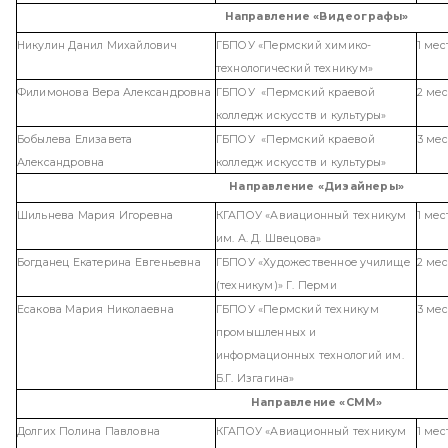
Направление «Видеографы»
Никулин Данил Михайлович
ГБПОУ «Пермский химико-
1 мес
технологический техникум»
Филимонова Вера Александровна
ГБПОУ «Пермский краевой
2 мес
колледж искусств и культуры»
Бобылева Елизавета
ГБПОУ «Пермский краевой
3 мес
Александровна
колледж искусств и культуры»
Направление «Дизайнеры»
Шильнева Мария Игоревна
КГАПОУ «Авиационный техникум
1 мес
им. А. Д. Швецова»
Богданец Екатерина Евгеньевна
ГБПОУ «Художественное училище
2 мес
(техникум)» Г. Перми
Есакова Мария Николаевна
ГБПОУ «Пермский техникум
3 мес
промышленных и
информационных технологий им.
Б.Г. Изгагина»
Направление «СММ»
Долгих Полина Павловна
КГАПОУ «Авиационный техникум
1 мес