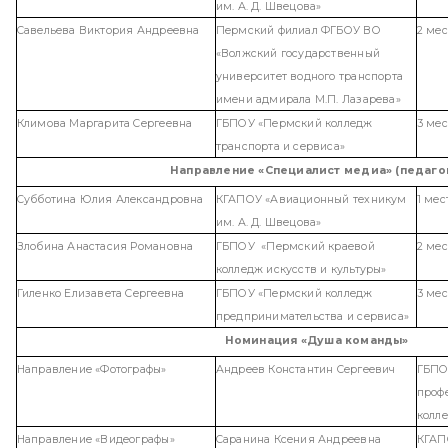
им. А. Д. Швецова»
Савельева Виктория Андреевна
Пермский филиал ФГБОУ ВО
2 мес
«Волжский государственный
университет водного транспорта
имени адмирала М.П. Лазарева»
Климова Маргарита Сергеевна
ГБПОУ «Пермский колледж
3 мес
транспорта и сервиса»
Направление «Специалист медиа» (педаго
Субботина Юлия Александровна
КГАПОУ «Авиационный техникум
1 мес
им. А. Д. Швецова»
Злобина Анастасия Романовна
ГБПОУ «Пермский краевой
2 мес
колледж искусств и культуры»
Гиленко Елизавета Сергеевна
ГБПОУ «Пермский колледж
3 мес
предпринимательства и сервиса»
Номинация «Душа команды»
Направление
«
Фотографы
»
Андреев Константин Сергеевич
ГБПО
проф
колл
Направление
«
Видеографы
»
Саранина Ксения Андреевна
КГАП