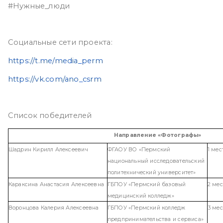
#Нужные_люди
Социальные сети проекта:
https://t.me/media_perm
https://vk.com/ano_csrm
Список победителей
Направление «Фотографы»
Шадрин Кирилл Алексеевич
ФГАОУ ВО «Пермский
1 мес
национальный исследовательский
политехнический университет»
Караксина Анастасия Алексеевна
ГБПОУ «Пермский базовый
2 мес
медицинский колледж»
Воронцова Калерия Алексеевна
ГБПОУ «Пермский колледж
3 мес
предпринимательства и сервиса»