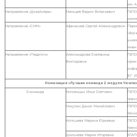
им. А
Направление
«
Дизайнеры
»
Мальцев Вадим Витальевич
ГБПО
колл
Направление
«
СММ
»
Афанасьев Сергей Александрович
Перм
«Вол
униве
имен
Направление
«
Педагоги
»
Александрова Екатерина
ГБПО
Викторовна
пром
инфо
Б.Г. 
Номинация «Лучшая команда 2 модуля Чемпи
6 команда
Ноговицын Илья Олегович
ГБПО
транс
Никулин Данил Михайлович
ГБПО
техн
Котяшева Марина Юрьевна
ГБПО
транс
Шильнева Мария Игоревна
КГАП